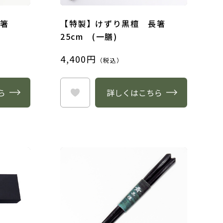
長箸
【特製】けずり黒檀 長箸
25cm (一膳)
4,400円
（税込）
ら
詳しくはこちら