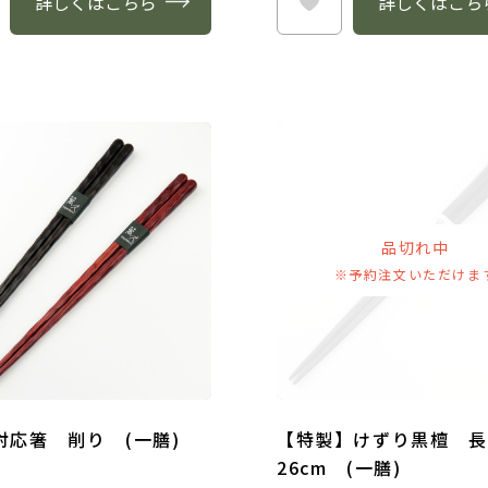
詳しくはこちら
詳しくはこち
品切れ中
※予約注文いただけま
対応箸 削り (一膳)
【特製】けずり黒檀 
26cm (一膳)