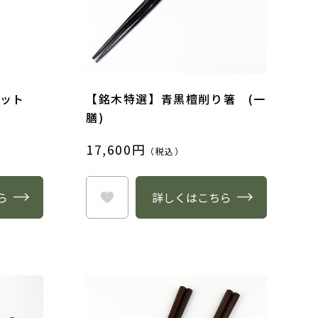
ット
【銘木特選】青黒檀削り箸 (一
膳)
17,600円
（税込）
ら
詳しくはこちら