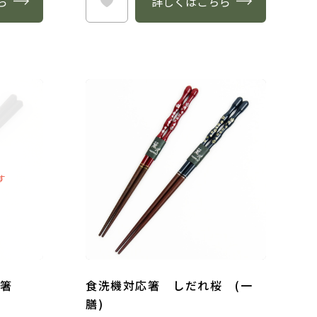
ら
詳しくはこちら
す
長箸
食洗機対応箸 しだれ桜 (一
膳)