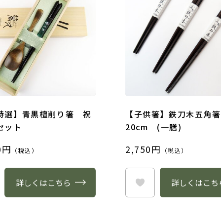
特選】青黒檀削り箸 祝
【子供箸】鉄刀木五角箸
セット
20cm (一膳)
0円
2,750円
（税込）
（税込）
詳しくはこちら
詳しくはこち