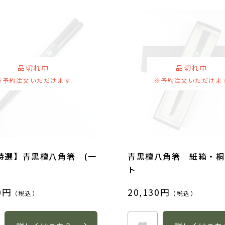
久スタッフブログ
（子供箸）
品切れ中
品切れ中
※予約注文いただけます
※予約注文いただけま
取引法に基づく表示
特選】青黒檀八角箸 (一
青黒檀八角箸 紙箱・桐
ト
0円
20,130円
ザイン箸（小ロット
（税込）
（税込）