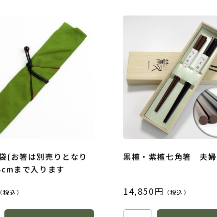
箸袋(お箸は別売りとなり
黒檀・紫檀七角箸 夫婦
4cmまで入ります
14,850円
（税込）
（税込）