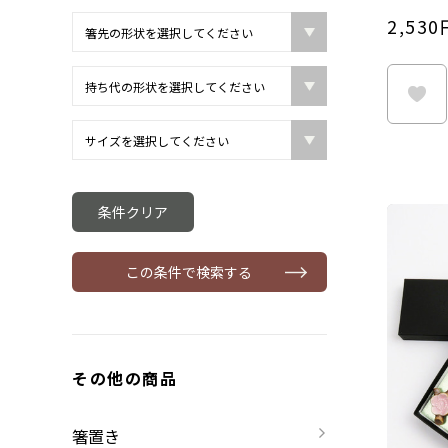
2,530
条件クリア
この条件で検索する
その他の商品
箸置き