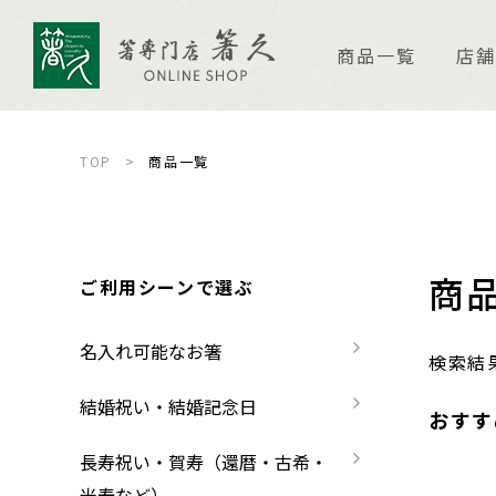
商品一覧
店舗
TOP
商品一覧
店舗案内
ご
商
箸久について
品
ご利用シーンで選ぶ
商品一覧
お
名入れ可能なお箸
検索結
名入れ可能なお箸
商品ピックアップ＆トピックス
お
結婚祝い・結婚記念日
おすす
結婚祝い・結婚記念日
お箸の魅力
よ
長寿祝い・賀寿（還暦・古希・
米寿など）