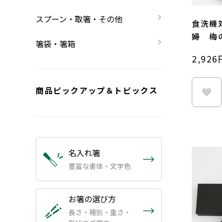
スプーン・取箸・その他
食洗機
婦 梅
箸袋・箸箱
2,926
商品ピックアップ＆トピックス
名入れ箸
豊富な書体・文字色
お箸の選び方
長さ・種別・重さ・