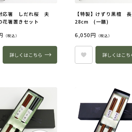
対応箸 しだれ桜 夫
【特製】けずり黒檀 
の花箸置きセット
28cm (一膳)
円
6,050円
（税込）
（税込）
詳しくはこちら
詳しくはこち