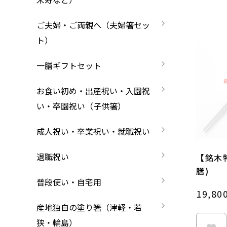
長寿祝い・賀寿（還暦・古希・米寿など）
お箸の選び方
箸
ご夫婦・ご両親へ（夫婦箸セッ
ご夫婦・ご両親へ（夫婦箸）
名入れ箸のご紹介
ト）
お食い初め・出産祝い・入園祝い・卒園祝い
一膳ギフトセット
成人祝い・卒業祝い・就職祝い
お食い初め・出産祝い・入園祝
い・卒園祝い（子供箸）
退職祝い
お問い合わせ
プライバシーポリシー
特定商
成人祝い・卒業祝い・就職祝い
普段使い・自宅用
退職祝い
【銘木
産地独自の塗り箸（津軽・若狭・輪島）
膳)
普段使い・自宅用
19,80
イベント・記念品・ノベルティオリジナルデ
産地独自の塗り箸（津軽・若
より承ります）
狭・輪島）