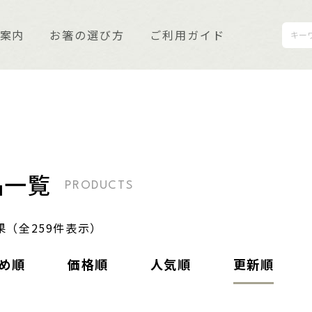
案内
お箸の選び方
ご利用ガイド
利用ガイド
品一覧
質保証とメンテナンス
PRODUCTS
知らせ
果（全259件表示）
客さまの声
め順
価格順
人気順
更新順
くあるご質問