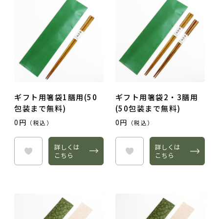
ご夫婦・ご両親へ（夫婦箸）
名入れ箸のご紹介
お食い初め・出産祝い・入園祝い・卒園祝い（子供箸）
成人祝い・卒業祝い・就職祝い
退職祝い
お問い合わせ
プライバシーポリシー
普段使い・自宅用
特定商取引法に基づく表示
産地独自の塗り箸（津軽・若狭・輪島）
ギフト用箸袋1膳用(50
ギフト用箸袋2・3膳用
包装まで無料)
(50包装まで無料)
イベント・記念品・ノベルティオリジナルデザイン箸（小ロッ
0円
0円
（税込）
（税込）
トより承ります）
限定品・特別仕様品
詳しくは
詳しくは
こちら
こちら