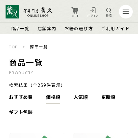
検索
カート
ログイン
商品一覧
店舗案内
お箸の選び方
ご利用ガイド
TOP
商品一覧
カート
ログイン
商品一覧
PRODUCTS
店舗案内
ご利用ガイド
検索結果（全259件表示）
箸久について
品質保証とメンテナンス
おすすめ順
価格順
人気順
更新順
商品一覧
お知らせ
ギフト包装
名入れ可能なお箸
商品ピックアップ＆トピックス
お客さまの声
結婚祝い・結婚記念日
お箸の魅力
よくあるご質問
長寿祝い・賀寿（還暦・古希・米寿など）
お箸の選び方
箸久スタッフブログ