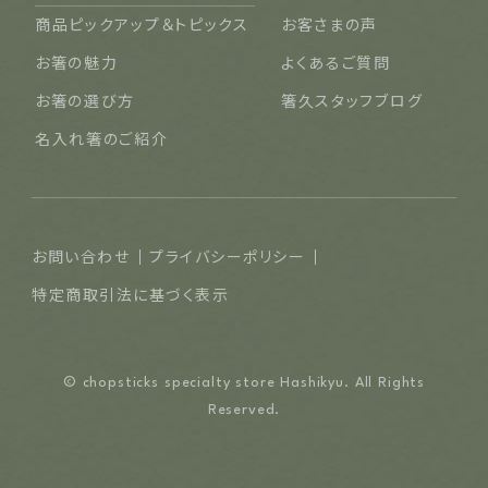
名入れ可能なお箸
商品ピックアップ＆トピックス
お客さまの声
結婚祝い・結婚記念日
お箸の魅力
よくあるご質問
長寿祝い・賀寿（還暦・古希・米寿など）
お箸の選び方
箸久スタッフブログ
ご夫婦・ご両親へ（夫婦箸）
名入れ箸のご紹介
お食い初め・出産祝い・入園祝い・卒園祝い（子供箸）
成人祝い・卒業祝い・就職祝い
退職祝い
お問い合わせ
プライバシーポリシー
普段使い・自宅用
特定商取引法に基づく表示
産地独自の塗り箸（津軽・若狭・輪島）
イベント・記念品・ノベルティオリジナルデザイン箸（小ロット
© chopsticks specialty store Hashikyu. All Rights
より承ります）
Reserved.
限定品・特別仕様品