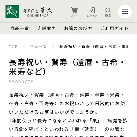
検索
カート
ログイン
商品一覧
店舗案内
お箸の選び方
ご利用ガイド
TOP
商品一覧
長寿祝い・賀寿（還暦・古希・米寿な
カート
ログイン
長寿祝い・賀寿（還暦・古希・
米寿など）
店舗案内
ご利用ガイド
PRODUCTS
箸久について
品質保証とメンテナンス
長寿祝い・賀寿（還暦・古希・喜寿・傘寿・米寿・
商品一覧
お知らせ
卒寿・白寿・百寿等）のお祝いとして日常的にお使
名入れ可能なお箸
商品ピックアップ＆トピックス
お客さまの声
いいただけるお箸はいかがでしょうか。
1年間使うと長寿になるといわれる「栗」、病魔を払
結婚祝い・結婚記念日
お箸の魅力
よくあるご質問
い寿命を延ばすといわれる「槐（延寿）」のお箸な
長寿祝い・賀寿（還暦・古希・米寿など）
お箸の選び方
箸久スタッフブログ