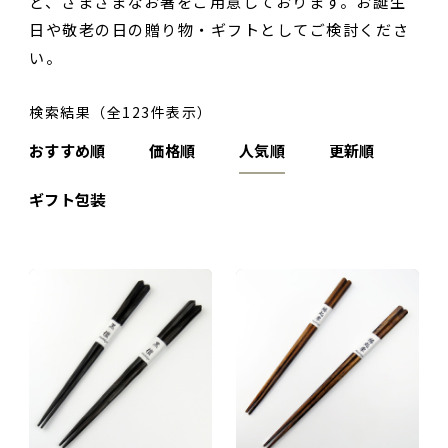
ど、さまざまなお箸をご用意しております。お誕生
ご夫婦・ご両親へ（夫婦箸）
名入れ箸のご紹介
日や敬老の日の贈り物・ギフトとしてご検討くださ
お食い初め・出産祝い・入園祝い・卒園祝い（子供箸）
い。
成人祝い・卒業祝い・就職祝い
検索結果（全123件表示）
退職祝い
お問い合わせ
プライバシーポリシー
おすすめ順
価格順
人気順
更新順
普段使い・自宅用
特定商取引法に基づく表示
産地独自の塗り箸（津軽・若狭・輪島）
ギフト包装
イベント・記念品・ノベルティオリジナルデザイン箸（小ロッ
トより承ります）
限定品・特別仕様品