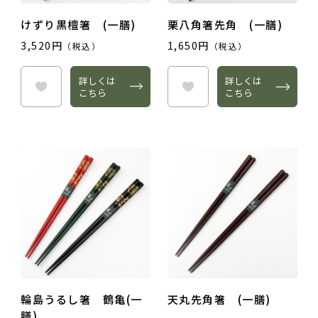
けずり黒檀箸 (一膳)
栗八角箸先角 (一膳)
3,520円
1,650円
（税込）
（税込）
詳しくは
詳しくは
こちら
こちら
輪島うるし箸 鶴亀(一
天丸先角箸 (一膳)
膳)