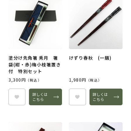
塗分け先角箸 秀月 箸
けずり春秋 (一膳)
袋(紺・赤)梅小枝箸置き
付 特別セット
3,300円
1,980円
（税込）
（税込）
詳しくは
詳しくは
こちら
こちら