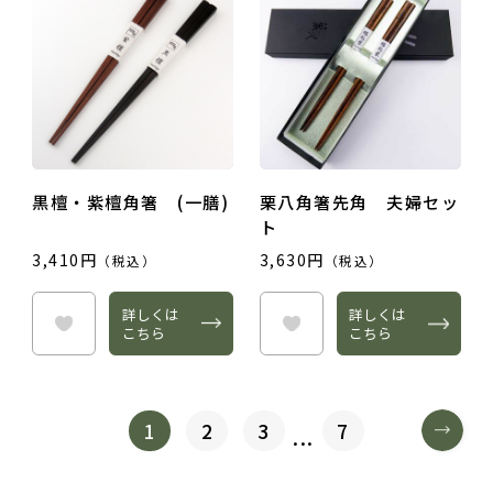
黒檀・紫檀角箸 (一膳)
栗八角箸先角 夫婦セッ
ト
3,410円
3,630円
（税込）
（税込）
詳しくは
詳しくは
こちら
こちら
1
2
3
7
...